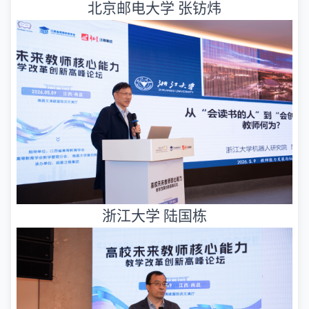
北京邮电大学 张钫炜
浙江大学 陆国栋