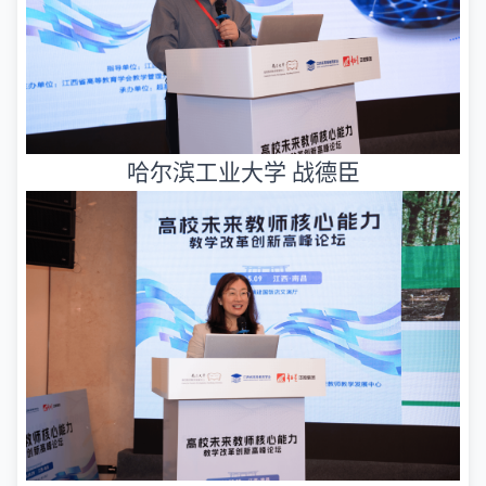
哈尔滨工业大学 战德臣