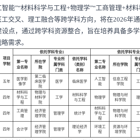
工智能
”“
材料科学与工程+物理学
”“
工商管理+材料
医工交叉、理工融合等跨学科方向
，
将在
202
6
年通
建设点，通过跨学科资源整合，旨在培养具备多学
战略需求。
依托学科专业
1
依托学科专业
项目
专业所
依托学科
专
第一专
所在学
第二专
学制
属学科
（类别）
所在学院
属
业名称
院
业名称
门类
名称
门
第二临
医学影
人工智
信息工程
五年
床医学
医学
临床医学
工
像学
能
学院
院
材料科
物理与
材料科学
物理与材
四年
学与工
材料学
工学
物理学
理
与工程
料学院
程
院
材料科
工商管
经济管
物理与材
四年
管理学
统计学
学与工
工
理
理学院
料学院
程
经济管
理论经济
环境工
资源与环
四年
会计学
管理学
工
理学院
学
程
境学院