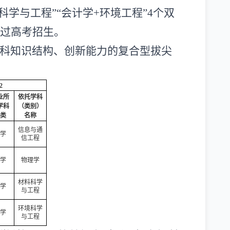
科学与工程
”“
会计学+环境工程
”
4
个双
过高考招生。
科知识结构、创新能力的复合型拔尖
2
业所
依托学科
学科
（类别）
类
名称
信息与通
学
信工程
学
物理学
材料科学
学
与工程
环境科学
学
与工程