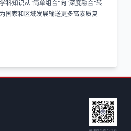
学科知识从
“
简单组合
”
向
“
深度融合
”
转
为国家和区域发展输送更多高素质复
关注教务处公众号