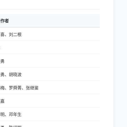
要作者
传喜、刘二根
洪
明勇
明勇、胡晓波
成梅、罗舜菁、张继鉴
细嘉
卫明、邓年生