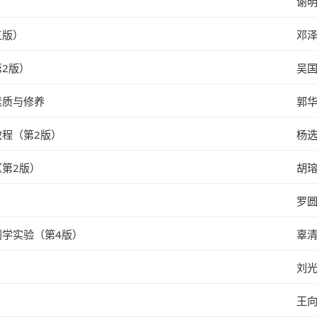
谢
三版）
邓
2版）
吴
素质与修养
郭
程（第2版）
杨
第2版）
胡
罗
学实验（第4版）
辜
刘
王