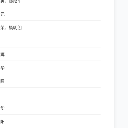
明勇、陈绍军
泽元
国荣、杨明朗
华
选辉
瑢华
圆圆
清
光华
向阳