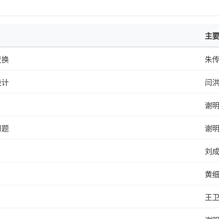
主
变换
朱
设计
闫
谢
习题
谢
刘
黄
王